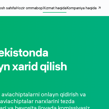
sh sahifa
Hozir ommabop
Xizmat haqida
Kompaniya haqida
bekistonda
n xarid qilish
 aviachiptalarni onlayn qidirish va
 aviachiptalar narxlarini tezda
hlari va bevosita ilovada komissiyasiz