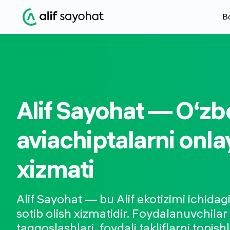
Bo
Alif Sayohat — O‘z
aviachiptalarni onlay
xizmati
Alif Sayohat — bu Alif ekotizimi ichidagi
sotib olish xizmatidir. Foydalanuvchilar
taqqoslashlari, foydali takliflarni topis