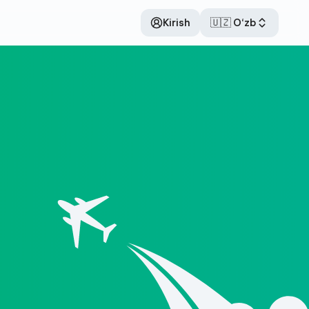
Kirish
🇺🇿 O‘zb