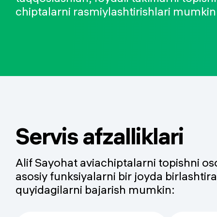
chiptalarni rasmiylashtirishlari mumkin
Servis afzalliklari
Alif Sayohat aviachiptalarni topishni o
asosiy funksiyalarni bir joyda birlashti
quyidagilarni bajarish mumkin: