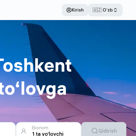
Kirish
🇺🇿 O‘zb
Toshkent
to‘lovga
Ekonom
Qidirish