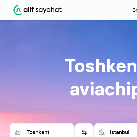
Bo
Toshken
aviachi