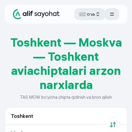
🇺🇿 O‘zb
Toshkent — Moskva
— Toshkent
aviachiptalari arzon
narxlarda
TAS MOW bo‘yicha chipta qidirish va bron qilish