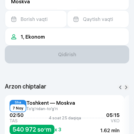
Qidirish
Arzon chiptalar
Toshkent
—
Moskva
Sha
7 Noy
To‘g‘ridan-to‘g‘ri
02:50
05:15
0
4 soat 25 daqiqa
TAS
VKO
T
540 972 soʻm
x
3
1.62 mln