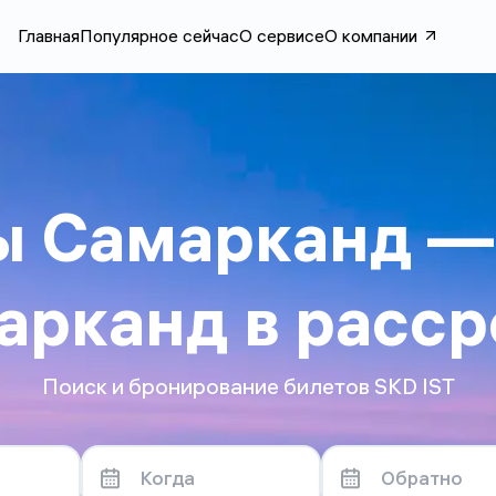
Главная
Популярное сейчас
О сервисе
О компании
ы Самарканд —
арканд в расср
Уважаемый пассажир!
Поиск и бронирование билетов SKD IST
Обратите внимание на общие правила
тарифа:
- Возврат и обмен билетов по низким
тарифам часто невозможен или
сопровождается крупными штрафами.