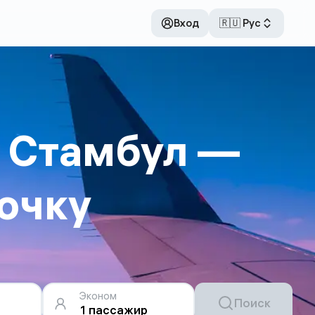
Вход
🇷🇺 Рус
 Стамбул —
очку
Эконом
Поиск