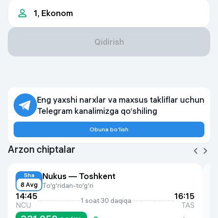
Qidirish
Eng yaxshi narxlar va maxsus takliflar uchun
Telegram kanalimizga qo‘shiling
Obuna bo‘lish
Arzon chiptalar
Nukus
—
Toshkent
Sha
8 Avg
To‘g‘ridan-to‘g‘ri
14:45
16:15
0
1 soat 30 daqiqa
NCU
TAS
T