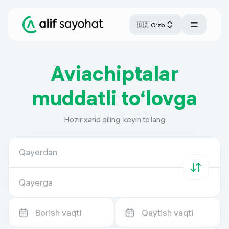
🇺🇿 O‘zb
Aviachiptalar
muddatli to‘lovga
Hozir xarid qiling, keyin to‘lang